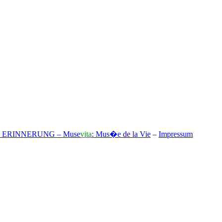
 ERINNERUNG – Muse
vita
: Mus�e de la Vie
–
Impressum