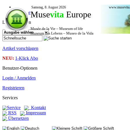
Samstag, 8. August 2026
www.musevita
Muse
vita
Europe
Startseite
Leser-Optionen
Musée de la Vie – Museum of life
Museum des Lebens – Museo de la Vida
Artikel vorschlagen
NEU:
1-Klick Abo
Benutzer-Optionen
Login / Anmelden
Registrieren
Services
Service
Kontakt
RSS
Impressum
Übersetzen